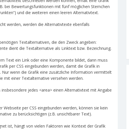
ernativtext beschrieben werden können, erhält eine Grafik
z.B. bei Bewertungsfunktionen mit fünf möglichen Sternchen
unkten“) und die weiteren einen leeren Alternativtext.
t werden, werden die Alternativtexte ebenfalls
benötigen Textalternativen, die den Zweck angeben:
nte dient die Textalternative als Linktext bzw. Bezeichnung.
m Text ein Link oder eine Komponente bildet, dann muss
 Grafik per CSS eingebunden werden, damit die Grafik in
 Nur wenn die Grafik eine zusätzliche Information vermittelt
ie mit einer Textalternative versehen werden.
 insbesondere jedes <area> einen Alternativtext mit Angabe
er Webseite per CSS eingebunden werden, können sie kein
rnative zu berücksichtigen (z.B. unsichtbarer Text).
ignet ist, hängt von vielen Faktoren wie Kontext der Grafik