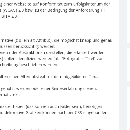
fung einer Webseite auf Konformität zum Erfolgskriterium der
nes (WCAG) 2.0 bzw. zu der Bedingung der Anforderung 1.1
 BITV 2.0.
native (z.B. ein alt-Attribut), die möglichst knapp und genau
 müssen berücksichtigt werden:
nen oder Abstraktionen darstellen, die erläutert werden
sollen identifiziert werden (alt=“Fotografie: [Titel] von
eschreibung beschrieben werden.
halten einen Alternativtext mit dem abgebildeten Text.
 genutzt werden oder einer Sinneserfahrung dienen,
rnativtext.
arakter haben (das können auch Bilder sein), benötigen
. Rein dekorative Grafiken können auch per CSS eingebunden