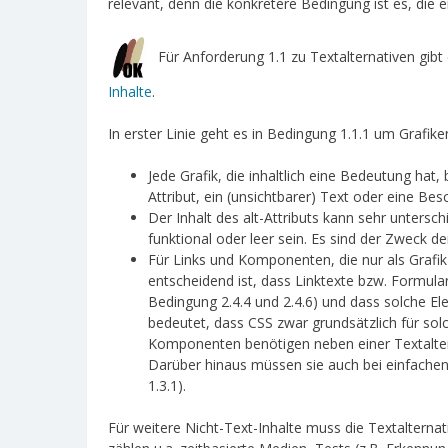
relevant, denn die konkretere Bedingung ist es, die er
Für Anforderung 1.1 zu Textalternativen gibt
Inhalte
.
In erster Linie geht es in Bedingung 1.1.1 um Grafiken
Jede Grafik, die inhaltlich eine Bedeutung hat, 
Attribut, ein (unsichtbarer) Text oder eine Bes
Der Inhalt des alt-Attributs kann sehr untersch
funktional oder leer sein. Es sind der Zweck d
Für Links und Komponenten, die nur als Grafik da
entscheidend ist, dass Linktexte bzw. Formul
Bedingung 2.4.4 und 2.4.6) und dass solche El
bedeutet, dass CSS zwar grundsätzlich für sol
Komponenten benötigen neben einer Textalter
Darüber hinaus müssen sie auch bei einfach
1.3.1).
Für weitere Nicht-Text-Inhalte muss die Textalternat