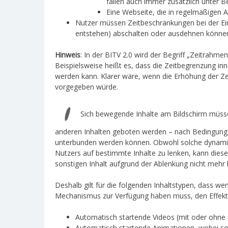
fallen auch immer zusätzlich unter B
Eine Webseite, die in regelmäßigen A
Nutzer müssen Zeitbeschränkungen bei der Ein
entstehen) abschalten oder ausdehnen könne
Hinweis
: In der BITV 2.0 wird der Begriff „Zeitrahmen
Beispielsweise heißt es, dass die Zeitbegrenzung in
werden kann. Klarer wäre, wenn die Erhöhung der Ze
vorgegeben würde.
Sich bewegende Inhalte am Bildschirm müsse
anderen Inhalten geboten werden – nach Bedingun
unterbunden werden können. Obwohl solche dynamis
Nutzers auf bestimmte Inhalte zu lenken, kann dies
sonstigen Inhalt aufgrund der Ablenkung nicht mehr
Deshalb gilt für die folgenden Inhaltstypen, dass we
Mechanismus zur Verfügung haben muss, den Effekt 
Automatisch startende Videos (mit oder ohne 
Automatisch startende Animationen, wobei solc