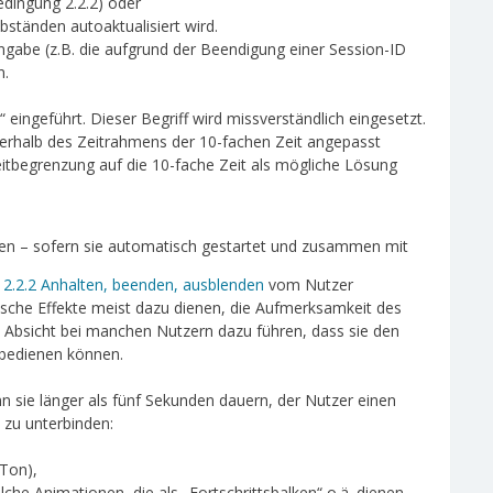
edingung 2.2.2) oder
bständen autoaktualisiert wird.
gabe (z.B. die aufgrund der Beendigung einer Session-ID
n.
“ eingeführt. Dieser Begriff wird missverständlich eingesetzt.
nerhalb des Zeitrahmens der 10-fachen Zeit angepasst
itbegrenzung auf die 10-fache Zeit als mögliche Lösung
n – sofern sie automatisch gestartet und zusammen mit
g
2.2.2 Anhalten, beenden, ausblenden
vom Nutzer
che Effekte meist dazu dienen, die Aufmerksamkeit des
e Absicht bei manchen Nutzern dazu führen, dass sie den
 bedienen können.
nn sie länger als fünf Sekunden dauern, der Nutzer einen
zu unterbinden:
Ton),
he Animationen, die als „Fortschrittsbalken“ o.ä. dienen,