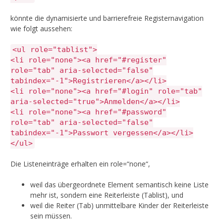
könnte die dynamisierte und barrierefreie Registernavigation
wie folgt aussehen:
<ul role="tablist">
<li role="none"><a href="#register"
role="tab" aria-selected="false"
tabindex="-1">Registrieren</a></li>
<li role="none"><a href="#login" role="tab"
aria-selected="true">Anmelden</a></li>
<li role="none"><a href="#password"
role="tab" aria-selected="false"
tabindex="-1">Passwort vergessen</a></li>
</ul>
Die Listeneinträge erhalten ein role=“none“,
weil das übergeordnete Element semantisch keine Liste
mehr ist, sondern eine Reiterleiste (Tablist), und
weil die Reiter (Tab) unmittelbare Kinder der Reiterleiste
sein müssen.