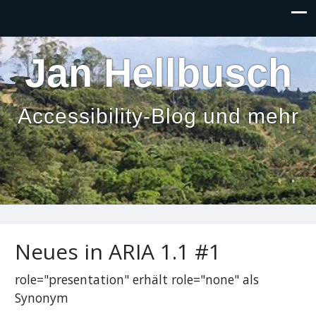
Inhalt
anspringen
Jan Hellbusch
Accessibility-Blog und mehr
Neues in ARIA 1.1 #1
role="presentation" erhält role="none" als
Synonym