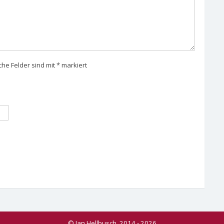
che Felder sind mit
*
markiert
© Jan Hellbusch, 2014 - 2026