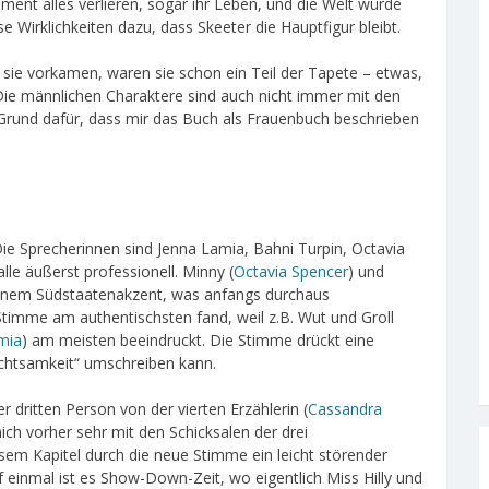
ent alles verlieren, sogar ihr Leben, und die Welt würde
Wirklichkeiten dazu, dass Skeeter die Hauptfigur bleibt.
e vorkamen, waren sie schon ein Teil der Tapete – etwas,
Die männlichen Charaktere sind auch nicht immer mit den
r Grund dafür, dass mir das Buch als Frauenbuch beschrieben
ie Sprecherinnen sind Jenna Lamia, Bahni Turpin, Octavia
le äußerst professionell. Minny (
Octavia Spencer
) und
einem Südstaatenakzent, was anfangs durchaus
timme am authentischsten fand, weil z.B. Wut und Groll
mia
) am meisten beeindruckt. Die Stimme drückt eine
„Achtsamkeit“ umschreiben kann.
r dritten Person von der vierten Erzählerin (
Cassandra
ich vorher sehr mit den Schicksalen der drei
esem Kapitel durch die neue Stimme ein leicht störender
f einmal ist es Show-Down-Zeit, wo eigentlich Miss Hilly und