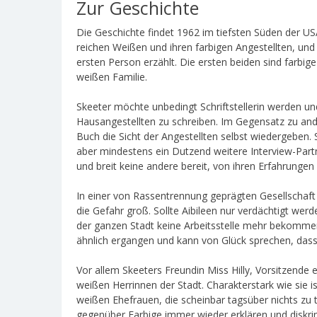
Zur Geschichte
Die Geschichte findet 1962 im tiefsten Süden der USA 
reichen Weißen und ihren farbigen Angestellten, und
ersten Person erzählt. Die ersten beiden sind farbige
weißen Familie.
Skeeter möchte unbedingt Schriftstellerin werden un
Hausangestellten zu schreiben. Im Gegensatz zu a
Buch die Sicht der Angestellten selbst wiedergeben.
aber mindestens ein Dutzend weitere Interview-Partn
und breit keine andere bereit, von ihren Erfahrungen a
In einer von Rassentrennung geprägten Gesellschaf
die Gefahr groß. Sollte Aibileen nur verdächtigt we
der ganzen Stadt keine Arbeitsstelle mehr bekomm
ähnlich ergangen und kann von Glück sprechen, dass 
Vor allem Skeeters Freundin Miss Hilly, Vorsitzende
weißen Herrinnen der Stadt. Charakterstark wie sie is
weißen Ehefrauen, die scheinbar tagsüber nichts zu 
gegenüber Farbige immer wieder erklären und diskri