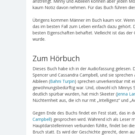
anstrengt. Minny und Aibileen können aber jeden Mom
kaum Notiz davon nehmen. Für das Buch führen diese 
Übrigens kommen Männer im Buch kaum vor. Wenn si
das im besten Fall zum Leben einfach dazu gehört. 
besten Eigenschaften behaftet. Vielleicht ist das de
wurde.
Zum Hörbuch
Dieses Buch habe ich in der Audiofassung gelesen. D
Spencer und Cassandra Campbell, und sie sprechen al
Aibileen (
Bahni Turpin
) sprechen unverkennbar mit 
gewöhnungsbedürftig war. Und, obwohl ich Minnys S
deutlich spürbar wurden, hat mich Skeeter (
Jenna La
Nüchternheit aus, die ich nur mit „Intelligenz“ und 
Gegen Ende des Buchs findet ein Fest statt, das in de
Campbell
) gesprochen wird. Während ich als Leser m
Hauptdarstellerinnen verbunden fühlte, findet bei di
Bruch statt. Es wird der Geschichte gerecht, denn au