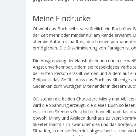
Meine Eindrücke
Obwohl das Buch selbstverständlich ein Buch über Bü
der Zeit mehr oder minder nur am Rande erwähnt. Die
aber die Autorin schafft es, durch einen permanente
ermöglichen. Die Diskriminierung von Farbigen ist o
Die Ausgrenzung der Haushälterinnen durch die weiße
Angst unverkennbar, indem sie respektloses Verhalt
der ersten Person erzählt werden und zudem auf ein
Zeitpunkt das Gefühl, dass das Buch ins Kitschige abz
Gedanken zum würdigen Miteinander in diesem Buch
Oft stehen die beiden Charaktere Minny und Aibileen
wird die Spannung erzeugt, die dieses Buch so lese
es sich um Skeeters Geschichte handelt, und das ob
obwohl Minny und Aibileen durchaus zu Wort kommen.
Skeeter macht sich zwar über dies und das Sorgen, ab
Situation, in der sie finanziell abgesichert ist und wo