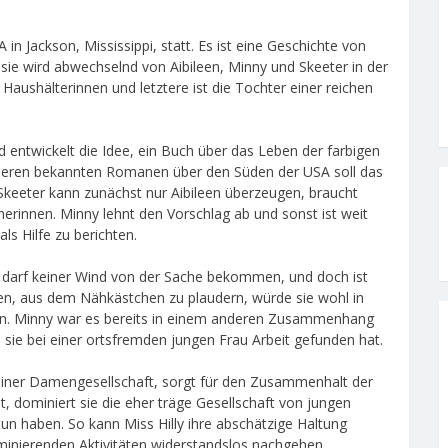
in Jackson, Mississippi, statt. Es ist eine Geschichte von
 sie wird abwechselnd von Aibileen, Minny und Skeeter in der
 Haushälterinnen und letztere ist die Tochter einer reichen
d entwickelt die Idee, ein Buch über das Leben der farbigen
nderen bekannten Romanen über den Süden der USA soll das
 Skeeter kann zunächst nur Aibileen überzeugen, braucht
erinnen. Minny lehnt den Vorschlag ab und sonst ist weit
ls Hilfe zu berichten.
t darf keiner Wind von der Sache bekommen, und doch ist
rden, aus dem Nähkästchen zu plaudern, würde sie wohl in
en. Minny war es bereits in einem anderen Zusammenhang
sie bei einer ortsfremden jungen Frau Arbeit gefunden hat.
 einer Damengesellschaft, sorgt für den Zusammenhalt der
t, dominiert sie die eher träge Gesellschaft von jungen
tun haben. So kann Miss Hilly ihre abschätzige Haltung
minierenden Aktivitäten widerstandslos nachgehen.