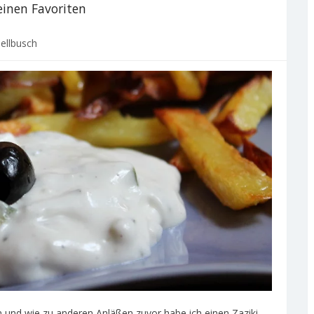
einen Favoriten
ellbusch
n und wie zu anderen Anläßen zuvor habe ich einen Zaziki