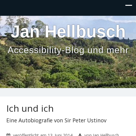
Inhalt
anspringen
Jan Hellbusch
Accessibility-Blog und mehr
Ich und ich
Eine Autobiografie von Sir Peter Ustinov
veröffentlicht am
13. Juni 2014
von Jan Hellbusch